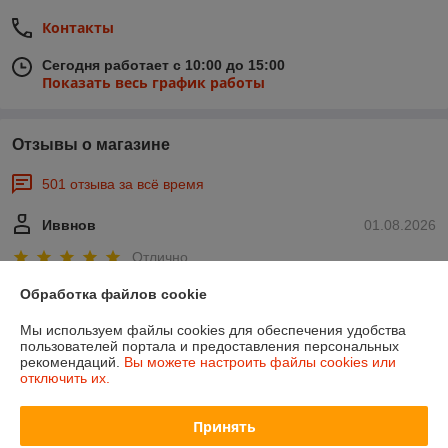
Контакты
Сегодня работает с 10:00 до 15:00
Показать весь график работы
Отзывы о магазине
501 отзыва за всё время
Иввнов
01.08.2026
Отлично
Обработка файлов cookie
Игорь
23.06.2026
Мы используем файлы cookies для обеспечения удобства
Очень плохо
пользователей портала и предоставления персональных
рекомендаций.
Вы можете настроить файлы cookies или
отключить их.
Товара так и не дождался
Показать все отзывы
Принять