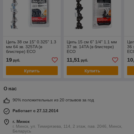
Цепь 38 см 15" 0.325" 1.3
Цепь 15 см 6" 1/4" 1.1 мм
Цеп
мм 64 зв. 325TA (в
37 зв. 14TA (в блистере)
36 
блистере) ECO
ECO
EC
19
11,51
10
руб.
руб.
Купить
Купить
О нас
90% положительных из 20 отзывов за год
Работает с 27.12.2014
г. Минск
г. Минск, ул. Тимирязева, 114, 2 этаж, пав. 2046, Минск,
Беларусь