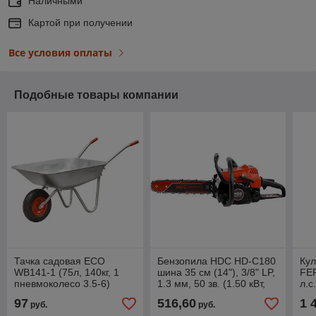
Наличными
Картой при получении
Все условия оплаты
Подобные товары компании
Тачка садовая ECO
Бензопила HDC HD-C180
Кул
WB141-1 (75л, 140кг, 1
шина 35 см (14"), 3/8" LP,
FE
пневмоколесо 3.5-6)
1.3 мм, 50 зв. (1.50 кВт,
л.с
2.0 л.с., 31.8 см3, вес 4.6
4.0
97
516,60
1 
руб.
руб.
кг)
2+1