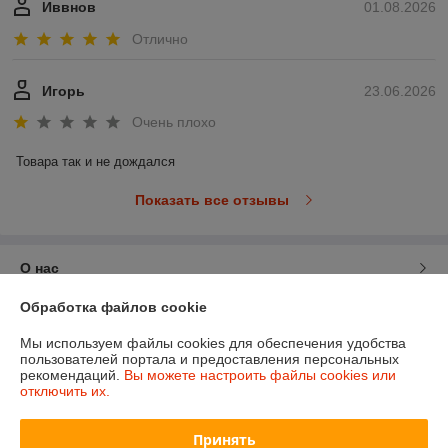
Иввнов
01.08.2026
Отлично
Игорь
23.06.2026
Очень плохо
Товара так и не дождался
Показать все отзывы
О нас
Обработка файлов cookie
Контакты
Мы используем файлы cookies для обеспечения удобства
пользователей портала и предоставления персональных
Доставка и оплата
рекомендаций.
Вы можете настроить файлы cookies или
отключить их.
График работы
Принять