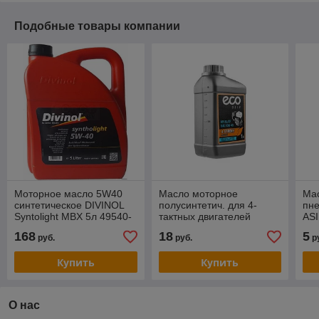
Подобные товары компании
Моторное масло 5W40
Масло моторное
Ма
синтетическое DIVINOL
полусинтетич. для 4-
пн
Syntolight MBX 5л 49540-
тактных двигателей
ASI
K007
силовой и садовой
168
18
5
руб.
руб.
р
техники ECO 10W-40
SL/CF 1 л
Купить
Купить
О нас