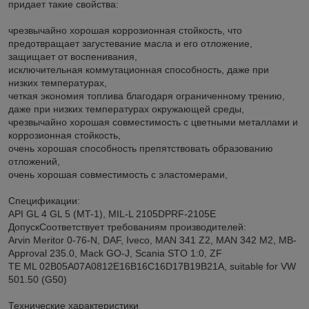
придает такие свойства:
чрезвычайно хорошая коррозионная стойкость, что
предотвращает загустевание масла и его отложение,
защищает от воспенивания,
исключительная коммутационная способность, даже при
низких температурах,
четкая экономия топлива благодаря ограниченному трению,
даже при низких температурах окружающей среды,
чрезвычайно хорошая совместимость с цветными металлами и
коррозионная стойкость,
очень хорошая способность препятствовать образованию
отложений,
очень хорошая совместимость с эластомерами,
Спецификации:
API GL 4 GL 5 (MT-1), MIL-L 2105DPRF-2105E
ДопускСоответствует требованиям производителей:
Arvin Meritor 0-76-N, DAF, Iveco, MAN 341 Z2, MAN 342 M2, MB-
Approval 235.0, Mack GO-J, Scania STO 1:0, ZF
TE ML 02B05A07A0812E16B16C16D17B19B21A, suitable for VW
501.50 (G50)
Технические характеристики