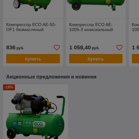
Компрессор ECO AE-50-
Компрессор ECO AE-
Ко
OF1 безмасляный
1005-3 коаксиальный
10
836
1 058,40
1 
руб.
руб.
Купить
Купить
Акционные предложения и новинки
-18%