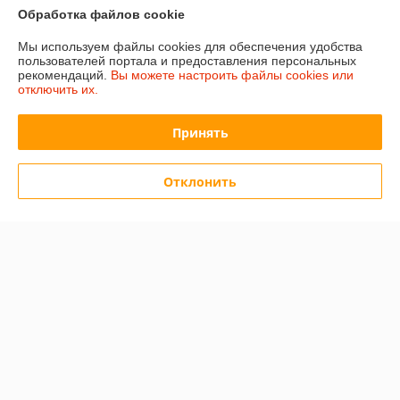
Сегодня работает с 10:00 до 15:00
Обработка файлов cookie
Показать весь график работы
Мы используем файлы cookies для обеспечения удобства
пользователей портала и предоставления персональных
рекомендаций.
Вы можете настроить файлы cookies или
Отзывы о магазине
отключить их.
501 отзыва за всё время
Принять
Иввнов
01.08.2026
Отклонить
Отлично
Игорь
23.06.2026
Очень плохо
Товара так и не дождался
Показать все отзывы
О нас