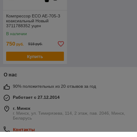
Компрессор ECO AE-705-3
коаксиальный Новый
3711788352 уцен
В наличии
750
918 руб.
руб.
Купить
О нас
90% положительных из 20 отзывов за год
Работает с 27.12.2014
г. Минск
г. Минск, ул. Тимирязева, 114, 2 этаж, пав. 2046, Минск,
Беларусь
Контакты