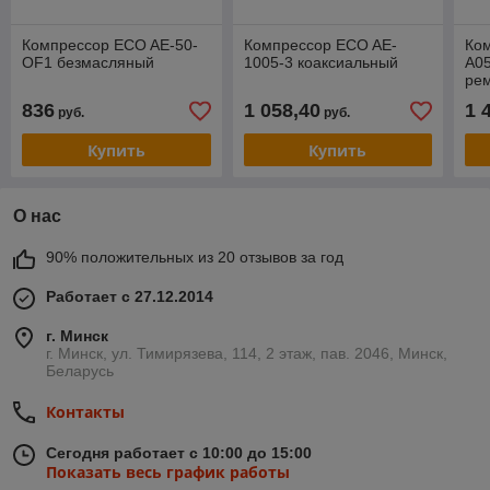
Компрессор ECO AE-50-
Компрессор ECO AE-
Ко
OF1 безмасляный
1005-3 коаксиальный
A05
ре
рес
836
1 058,40
1 
руб.
руб.
кВт
Купить
Купить
О нас
90% положительных из 20 отзывов за год
Работает с 27.12.2014
г. Минск
г. Минск, ул. Тимирязева, 114, 2 этаж, пав. 2046, Минск,
Беларусь
Контакты
Сегодня работает с 10:00 до 15:00
Показать весь график работы