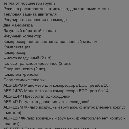
тепла от поршневой группы
Ресивер расположен вертикально, для экономии места
Тепловая защита двигателя
Регулировка давления на выходе
Два манометра
Латунный обратный клапан.
Чугунный коллектор.
Компрессор поставляется заправленный маслом.
Комплектация:
Компрессор,
Фильтр воздушный (2 шт),
Колесо транспортировочное (2 шт),
Опорная ножка (2 шт),
Комплект крепежа.
Совместимые товары:
AES-18PG Манометр для компрессора ECO, резьба 18,
AES-14PG Манометр для компрессора ECO, резьба 14,
AES-114P Прессостат одноходовой,
AES-4R Регулятор давления четырехходовой,
AEF-122M Фильтр воздушный (бумажн. фильтроэлемент, корпус
- металл),
AEF-12P Фильтр воздушный (бумажн. фильтроэлемент, корпус -
пластик),
AB-FMT14 Соединение быстросъемное (латунь),