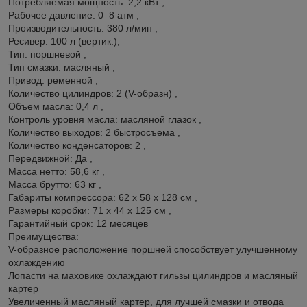
Потребляемая мощность: 2,2 кВт ,
Рабочее давление: 0–8 атм ,
Производительность: 380 л/мин ,
Ресивер: 100 л (вертик.),
Тип: поршневой ,
Тип смазки: масляный ,
Привод: ременной ,
Количество цилиндров: 2 (V-образн) ,
Объем масла: 0,4 л ,
Контроль уровня масла: масляной глазок ,
Количество выxодов: 2 быстросъема ,
Количество конденсаторов: 2 ,
Передвижной: Да ,
Масса нетто: 58,6 кг ,
Масса брутто: 63 кг ,
Габариты компрессора: 62 x 58 x 128 см ,
Размеры коробки: 71 x 44 x 125 см ,
Гарантийный срок: 12 месяцев
Преимущества:
V-образное расположение поршней способствует улучшенному
охлаждению
Лопасти на маховике охлаждают гильзы цилиндров и масляный
картер
Увеличенный масляный картер, для лучшей смазки и отвода