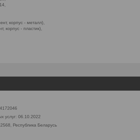
14,
т, корпус - металл),
 корпус - пластик),
 24172046
х услуг: 06.10.2022
42568, Республика Беларусь