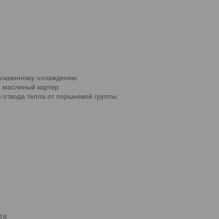
лучшенному охлаждению
и масляный картер
 отвода тепла от поршневой группы
18,