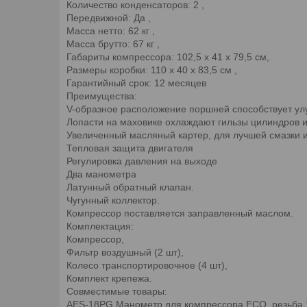
Количество конденсаторов: 2 ,
Передвижной: Да ,
Масса нетто: 62 кг ,
Масса брутто: 67 кг ,
Габариты компрессора: 102,5 x 41 x 79,5 см,
Размеры коробки: 110 x 40 x 83,5 cм ,
Гарантийный срок: 12 месяцев
Преимущества:
V-образное расположение поршней способствует у
Лопасти на маховике охлаждают гильзы цилиндров 
Увеличенный масляный картер, для лучшей смазки и
Тепловая защита двигателя
Регулировка давления на выходе
Два манометра
Латунный обратный клапан.
Чугунный коллектор.
Компрессор поставляется заправленный маслом.
Комплектация:
Компрессор,
Фильтр воздушный (2 шт),
Колесо транспортировочное (4 шт),
Комплект крепежа.
Совместимые товары:
AES-18PG Манометр для компрессора ECO, резьба 