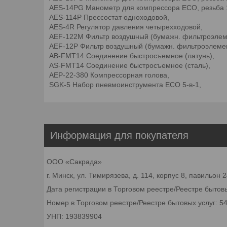
AES-14PG Манометр для компрессора ECO, резьба 
AES-114P Прессостат одноходовой,
AES-4R Регулятор давления четырехходовой,
AEF-122M Фильтр воздушный (бумажн. фильтроэлемен
AEF-12P Фильтр воздушный (бумажн. фильтроэлемент,
AB-FMT14 Соединение быстросъемное (латунь),
AS-FMT14 Соединение быстросъемное (сталь),
AEP-22-380 Компрессорная голова,
SGK-5 Набор пневмоинструмента ECO 5-в-1,
Информация для покупателя
ООО «Сакрада»
г. Минск, ул. Тимирязева, д. 114, корпус 8, павильон
Дата регистрации в Торговом реестре/Реестре бытовы
Номер в Торговом реестре/Реестре бытовых услуг: 5
УНП: 193839904