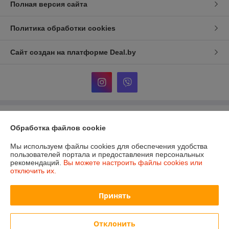
Полная версия сайта
Политика обработки cookies
Сайт создан на платформе Deal.by
Информация для покупателя
Обработка файлов cookie
Юридическое лицо:
ООО «Сакрада»
г. Минск, ул. Тимирязева, д. 114, корпус 8, павильон 24172046
Мы используем файлы cookies для обеспечения удобства
пользователей портала и предоставления персональных
Регистрационный номер ЕГР: 193839904
рекомендаций.
Вы можете настроить файлы cookies или
отключить их.
УНП: 193839904
Регистрационный орган: Минский городской исполнительный комитет
Принять
Дата регистрации компании: 06.02.2025
Отклонить
Местонахождение книги жалоб и предложений: ул. Тимирязева, 114, 2