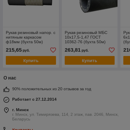
Рукав резиновый напор. с
Рукав резиновый МБС
Ру
нитяным каркасом
10х17,5-1,47 ГОСТ
6х1
ф18мм (бухта 50м)
10362-76 (бухта 50м)
(бу
18В-0.4 (ТУ 38 1051731-
(ОАО "СЗРТ)
215,65
263,81
21
руб.
руб.
86) (ОАО "СЗРТ")
Купить
Купить
О нас
90% положительных из 20 отзывов за год
Работает с 27.12.2014
г. Минск
г. Минск, ул. Тимирязева, 114, 2 этаж, пав. 2046, Минск,
Беларусь
Контакты