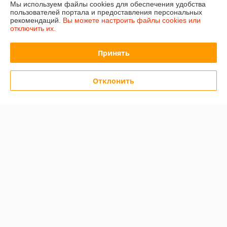
Мы используем файлы cookies для обеспечения удобства
Полная версия сайта
пользователей портала и предоставления персональных
рекомендаций.
Вы можете настроить файлы cookies или
отключить их.
Политика обработки cookies
Принять
Сайт создан на платформе Deal.by
Отклонить
Информация для покупателя
Юридическое лицо:
ООО «Сакрада»
г. Минск, ул. Тимирязева, д. 114, корпус 8, павильон 24172046
Регистрационный номер ЕГР: 193839904
УНП: 193839904
Регистрационный орган: Минский городской исполнительный комитет
Дата регистрации компании: 06.02.2025