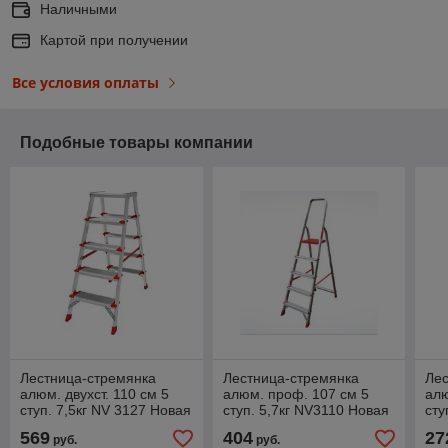
Наличными
Картой при получении
Все условия оплаты
Подобные товары компании
Лестница-стремянка
Лестница-стремянка
Лес
алюм. двухст. 110 см 5
алюм. проф. 107 см 5
алю
ступ. 7,5кг NV 3127 Новая
ступ. 5,7кг NV3110 Новая
сту
высота
Высота
вы
569
404
27
руб.
руб.