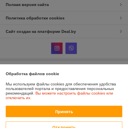
Полная версия сайта
Политика обработки cookies
Сайт создан на платформе Deal.by
Информация для покупателя
Обработка файлов cookie
Юридическое лицо:
ООО «Сакрада»
г. Минск, ул. Тимирязева, д. 114, корпус 8, павильон 24172046
Мы используем файлы cookies для обеспечения удобства
пользователей портала и предоставления персональных
Регистрационный номер ЕГР: 193839904
рекомендаций.
Вы можете настроить файлы cookies или
отключить их.
УНП: 193839904
Регистрационный орган: Минский городской исполнительный комитет
Принять
Дата регистрации компании: 06.02.2025
Отклонить