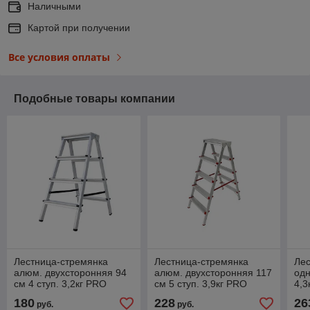
Наличными
Картой при получении
Все условия оплаты
Подобные товары компании
Лестница-стремянка
Лестница-стремянка
Ле
алюм. двухсторонняя 94
алюм. двухсторонняя 117
одн
см 4 ступ. 3,2кг PRO
см 5 ступ. 3,9кг PRO
4,
STARTUL (ST9941-04)
STARTUL (ST9941-05)
(ST
180
228
26
руб.
руб.