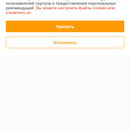
пользователей портала и предоставления персональных
рекомендаций.
Вы можете настроить файлы cookies или
отключить их.
Принять
Отклонить
Снегоуборщик
Снегоуборщик
аккумуляторный DAEWOO
электрический DAEWOO
DAST 3321Li SET
DAST 2600E
В наличии
В наличии
655
836
руб.
руб.
Купить
Купить
О нас
90% положительных из 20 отзывов за год
Работает с 27.12.2014