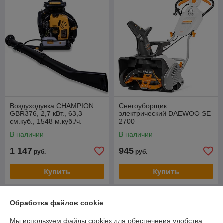
Воздуходувка CHAMPION
Снегоуборщик
GBR376, 2,7 кВт., 63,3
электрический DAEWOO SE
см.куб., 1548 м.куб./ч.
2700
В наличии
В наличии
1 147
945
руб.
руб.
Купить
Купить
Обработка файлов cookie
Мы используем файлы cookies для обеспечения удобства