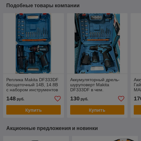
Подобные товары компании
Реплика Makita DF333DF
Аккумуляторный дрель-
Ак
бесщеточный 14В, 14.8В
шуруповерт Makita
Га
с набором инструментов
DF333DF в чем.
MA
реп
148
130
17
руб.
руб.
Купить
Купить
Акционные предложения и новинки