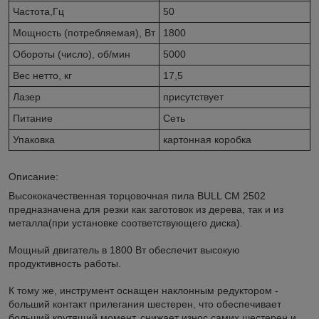
Частота,Гц
50
Мощность (потребляемая), Вт
1800
Обороты (число), об/мин
5000
Вес нетто, кг
17,5
Лазер
присутствует
Питание
Сеть
Упаковка
картонная коробка
Описание:
Высококачественная торцовочная пила BULL CM 2502
предназначена для резки как заготовок из дерева, так и из
металла(при установке соответствующего диска).
Мощный двигатель в 1800 Вт обеспечит высокую
продуктивность работы.
К тому же, инструмент оснащен наклонным редуктором -
больший контакт прилегания шестерен, что обеспечивает
больший крутящий момент, снижает износ самих шестерен и