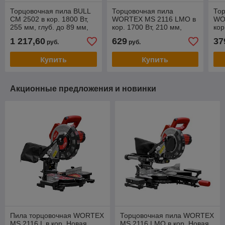
Торцовочная пила BULL
Торцовочная пила
То
CM 2502 в кор. 1800 Вт,
WORTEX MS 2116 LMO в
WO
255 мм, глуб. до 89 мм,
кор. 1700 Вт, 210 мм,
кор
шир. до 310 мм, лазер,
глуб. до 65 мм, шир. до
глу
1 217,60
629
37
руб.
руб.
протяжк
340 мм, лазер
115
Купить
Купить
Акционные предложения и новинки
Пила торцовочная WORTEX
Торцовочная пила WORTEX
MS 2116 L в кор. Новая
MS 2116 LMO в кор. Новая