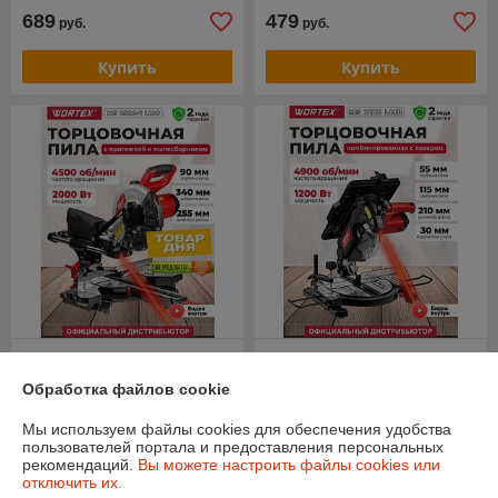
689
479
руб.
руб.
Купить
Купить
Торцовочная пила WORTEX
Торцовочная пила
MS 2520-1 LMO в кор.Новая
комбинированная WORTEX
Обработка файлов cookie
0013309225 Уценен
MS 2112 LMB в кор. Новая
уценена ТЧ-000538566
В наличии
В наличии
Мы используем файлы cookies для обеспечения удобства
пользователей портала и предоставления персональных
749
489
руб.
руб.
рекомендаций.
Вы можете настроить файлы cookies или
отключить их.