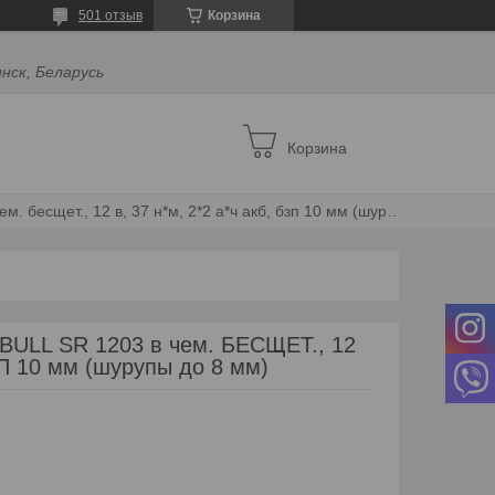
501 отзыв
Корзина
инск, Беларусь
Корзина
Аккум. дрель-шуруповерт bull sr 1203 в чем. бесщет., 12 в, 37 н*м, 2*2 а*ч акб, бзп 10 мм (шурупы до 8 мм)
 BULL SR 1203 в чем. БЕСЩЕТ., 12
ЗП 10 мм (шурупы до 8 мм)