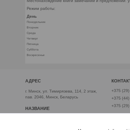
Местонахождение книги замечаний и предложений: ул.
Режим работы:
День
Понедельник
Вторник
Среда
Четверг
Пятница
Суббота
Воскресенье
+375 (29)
г. Минск, ул. Тимирязева, 114, 2 этаж,
пав. 2046, Минск, Беларусь
+375 (44)
+375 (29)
Avtoinst.by
Александ