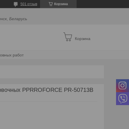
501 отзыв
Корзина
инск, Беларусь
Корзина
зовных работ
товочных PPRROFORCE PR-50713B