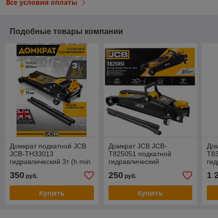
Все условия оплаты
Подобные товары компании
Домкрат подкатной JCB
Домкрат JCB JCB-
Дом
JCB-TH33013
T825051 подкатной
T8
гидравлический 3т (h min
гидравлический
гид
75мм, h max 505мм)
низкопрофильный с
удл
350
250
1 
руб.
руб.
резиновой накладкой 2т
нак
по
Купить
Купить