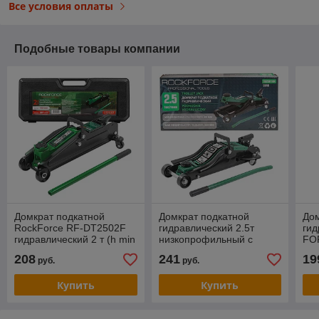
Все условия оплаты
Подобные товары компании
Домкрат подкатной
Домкрат подкатной
Дом
RockForce RF-DT2502F
гидравлический 2.5т
гид
гидравлический 2 т (h min
низкопрофильный с
FO
133мм, h max 387мм) в
поворотной ручкой 360°
ни
208
241
19
руб.
руб.
кейсе
Rock Force RF-
рез
T825010R(Euro)
ло
Купить
Купить