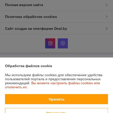
Полная версия сайта
Политика обработки cookies
Сайт создан на платформе Deal.by
Информация для покупателя
Обработка файлов cookie
Юридическое лицо:
ООО «Сакрада»
г. Минск, ул. Тимирязева, д. 114, корпус 8, павильон 24172046
Мы используем файлы cookies для обеспечения удобства
пользователей портала и предоставления персональных
Регистрационный номер ЕГР: 193839904
рекомендаций.
Вы можете настроить файлы cookies или
отключить их.
УНП: 193839904
Регистрационный орган: Минский городской исполнительный комитет
Принять
Дата регистрации компании: 06.02.2025