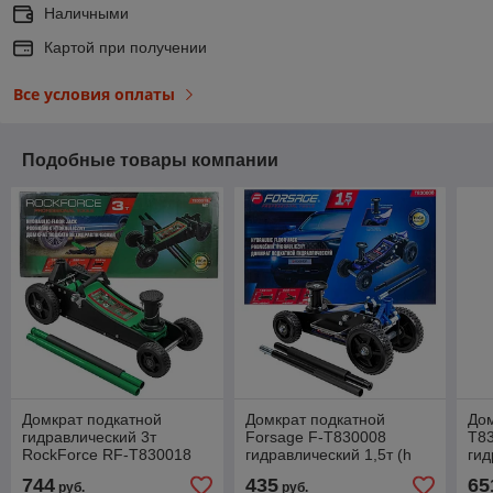
Наличными
Картой при получении
Все условия оплаты
Подобные товары компании
Домкрат подкатной
Домкрат подкатной
Дом
гидравлический 3т
Forsage F-T830008
T8
RockForce RF-T830018
гидравлический 1,5т (h
гид
MT (h min 155мм, h max
min 155мм, h max 525мм)
min
744
435
65
руб.
руб.
695мм)