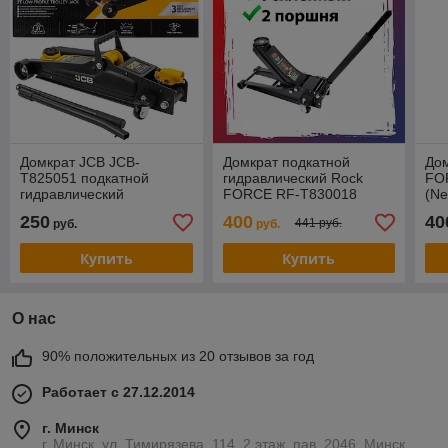
Домкрат JCB JCB-
Домкрат подкатной
Дом
T825051 подкатной
гидравлический Rock
FO
гидравлический
FORCE RF-T830018
(Ne
низкопрофильный с
двухпоршневой
ус
250
400
40
441 руб.
руб.
руб.
резиновой накладкой 2т
низкопрофильный 3т h
ни
min 75мм, hmax 510мм
Купить
Купить
О нас
90% положительных из 20 отзывов за год
Работает с 27.12.2014
г. Минск
г. Минск, ул. Тимирязева, 114, 2 этаж, пав. 2046, Минск,