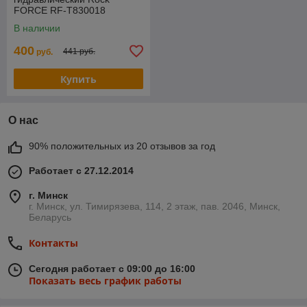
FORCE RF-T830018
двухпоршневой
В наличии
низкопрофильный 3т h min
75мм, hmax 510мм
400
441 руб.
руб.
Купить
О нас
90% положительных из 20 отзывов за год
Работает с 27.12.2014
г. Минск
г. Минск, ул. Тимирязева, 114, 2 этаж, пав. 2046, Минск,
Беларусь
Контакты
Сегодня работает с 09:00 до 16:00
Показать весь график работы