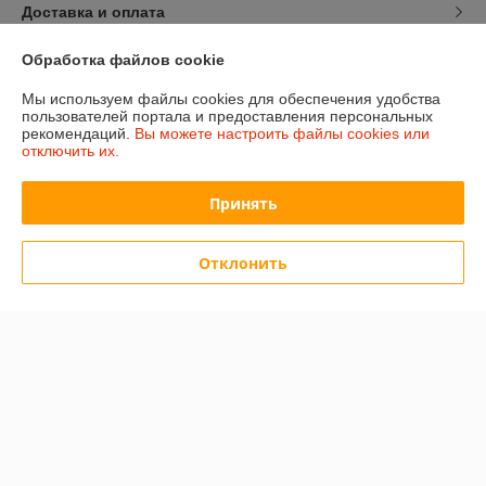
Доставка и оплата
Обработка файлов cookie
График работы
Мы используем файлы cookies для обеспечения удобства
Полная версия сайта
пользователей портала и предоставления персональных
рекомендаций.
Вы можете настроить файлы cookies или
отключить их.
Политика обработки cookies
Принять
Сайт создан на платформе Deal.by
Отклонить
Информация для покупателя
Юридическое лицо:
ООО «Сакрада»
г. Минск, ул. Тимирязева, д. 114, корпус 8, павильон 24172046
Регистрационный номер ЕГР: 193839904
УНП: 193839904