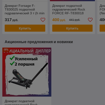
Домкрат Forsage F-
Домкрат подкатной
Дом
T830025 подкатной
гидравлический Rock
FO
гидравлический 3 т (h min
FORCE RF-T830018
(Ne
145мм, h max 465мм)c
двухпоршневой
ус
317
400
40
441 руб.
руб.
руб.
резиновой накладкой
низкопрофильный 3т h
ни
min 75мм, hmax 510мм
Купить
Купить
Акционные предложения и новинки
-9%
Домкрат подкатной
гидравлический Rock