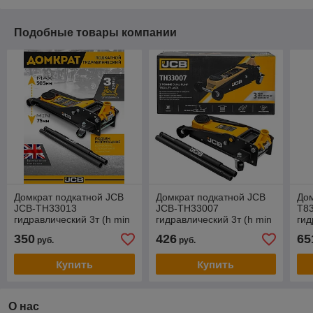
Подобные товары компании
Домкрат подкатной JCB
Домкрат подкатной JCB
Дом
JCB-TH33013
JCB-TH33007
T8
гидравлический 3т (h min
гидравлический 3т (h min
гид
75мм, h max 505мм)
133мм, h max 465мм)
min
350
426
65
руб.
руб.
Купить
Купить
О нас