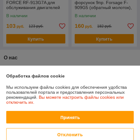
FORCE RF-913G7A для
форсунок 9пр. Forsage F-
обслуживания двигателей
909G5 (обратный молоток),
VAG (2.4, 3.2 FSI) в кейсе
в кейсе
В наличии
В наличии
103
160
123 руб.
182 руб.
руб.
руб.
Купить
Купить
О нас
90% положительных из 20 отзывов за год
Обработка файлов cookie
Работает с 27.12.2014
Мы используем файлы cookies для обеспечения удобства
г. Минск
пользователей портала и предоставления персональных
г. Минск, ул. Тимирязева, 114, 2 этаж, пав. 2046, Минск,
рекомендаций.
Вы можете настроить файлы cookies или
Беларусь
отключить их.
Контакты
Принять
Сегодня работает с 09:00 до 16:00
Показать весь график работы
Отклонить