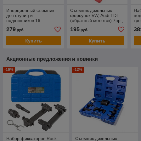
Инерционный съемник
Съемник дизельных
На
для ступиц и
форсунок VW, Audi TDI
под
подшипников 16
(обратный молоток) 7пр.,
тр
предметов A1 TOOLS
в кейсе PARTNER (PA-
RB1
279
195
38
руб.
руб.
PR801
A3047)
(L
в к
Купить
Купить
Акционные предложения и новинки
-16%
-12%
Набор фиксаторов Rock
Съемник дизельных