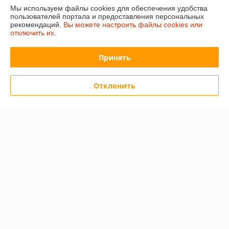
Мы используем файлы cookies для обеспечения удобства
пользователей портала и предоставления персональных
рекомендаций.
Вы можете настроить файлы cookies или
Отзывы о магазине
отключить их.
501 отзыва за всё время
Принять
Иввнов
01.08.2026
Отклонить
Отлично
Игорь
23.06.2026
Очень плохо
Товара так и не дождался
Показать все отзывы
О нас
Контакты