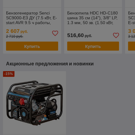
Бензогенератор Senci
Бензопила HDC HD-C180
Бен
SC9000-E3 ДУ (7.5 кВт, E-
шина 35 см (14"), 3/8" LP,
SC1
start AVR 9.5 ч работы,
1.3 мм, 50 зв. (1.50 кВт,
E-s
топл.бак 25 л, вес 101 кг,
2.0 л.с., 31.8 см3, вес 4.6
топ
2 607
3 
руб.
автозапуск)
кг)
авт
516,60
руб.
2 710 руб.
3 1
Купить
Купить
Акционные предложения и новинки
-15%