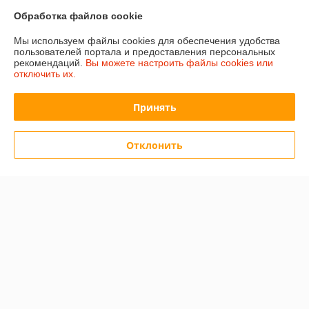
Обработка файлов cookie
Отзывы о магазине
Мы используем файлы cookies для обеспечения удобства
пользователей портала и предоставления персональных
501 отзыва за всё время
рекомендаций.
Вы можете настроить файлы cookies или
отключить их.
Иввнов
01.08.2026
Принять
Отлично
Отклонить
Игорь
23.06.2026
Очень плохо
Товара так и не дождался
Показать все отзывы
О нас
Контакты