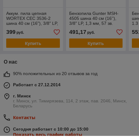
Аккум. пила цепная
Бензопила Gunter MSH-
Бе
WORTEX CEC 3536-2
4505 шина 40 см (16''),
шин
шина 40 см (16"), 3/8" LP,
3/8" LP, 1,3 мм, 57 зв.
1.3
1.3 мм ALL1 XLT SOLO
399
491,17
55
руб.
руб.
БЕСЩЁТ, 18В+18В
Купить
Купить
О нас
90% положительных из 20 отзывов за год
Работает с 27.12.2014
г. Минск
г. Минск, ул. Тимирязева, 114, 2 этаж, пав. 2046, Минск,
Беларусь
Контакты
Сегодня работает с 10:00 до 15:00
Показать весь график работы