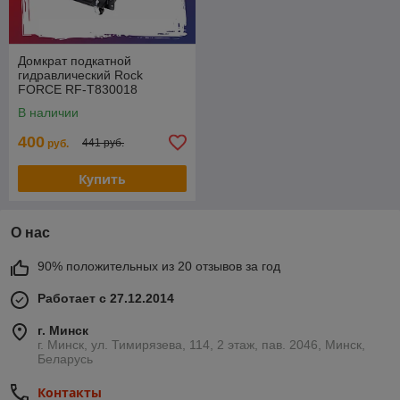
Домкрат подкатной
гидравлический Rock
FORCE RF-T830018
двухпоршневой
В наличии
низкопрофильный 3т h min
75мм, hmax 510мм
400
441 руб.
руб.
Купить
О нас
90% положительных из 20 отзывов за год
Работает с 27.12.2014
г. Минск
г. Минск, ул. Тимирязева, 114, 2 этаж, пав. 2046, Минск,
Беларусь
Контакты