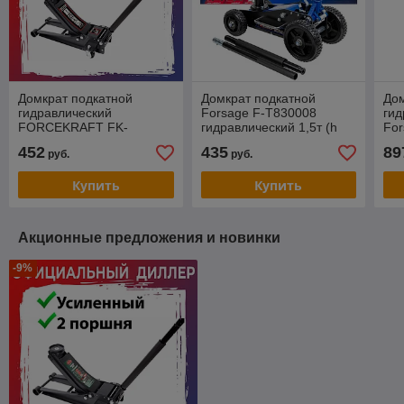
Домкрат подкатной
Домкрат подкатной
Дом
гидравлический
Forsage F-T830008
гид
FORCEKRAFT FK-
гидравлический 1,5т (h
Fo
T830018 усиленный
min 155мм, h max 525мм)
(h 
452
435
89
руб.
руб.
низкопроф 3т(2 поршня,h
71
min75мм,h max510мм)
Купить
Купить
Акционные предложения и новинки
-9%