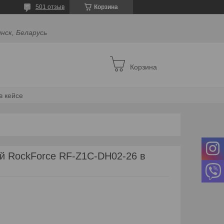
501 отзыв
Корзина
инск, Беларусь
Корзина
в кейсе
й RockForce RF-Z1C-DH02-26 в