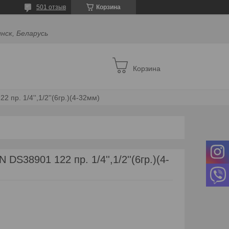
501 отзыв
Корзина
инск, Беларусь
Корзина
 пр. 1/4'',1/2''(6гр.)(4-32мм)
S38901 122 пр. 1/4'',1/2''(6гр.)(4-