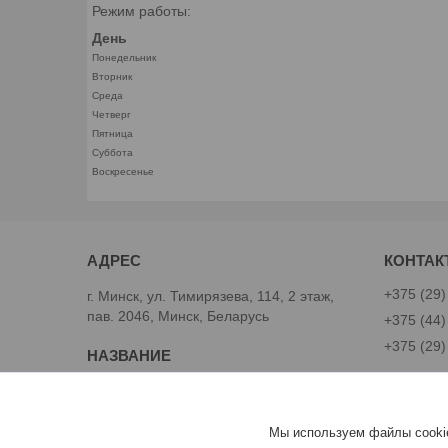
Режим работы:
День
Понедельник
Вторник
Среда
Четверг
Пятница
Суббота
Воскресенье
+375 (29)
г. Минск, ул. Тимирязева, 114, 2 этаж,
пав. 2046, Минск, Беларусь
+375 (44)
+375 (29)
Avtoinst.by
Александ
Мы используем файлы cookie