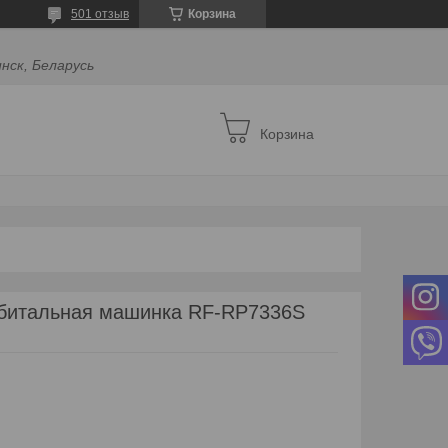
501 отзыв
Корзина
инск, Беларусь
Корзина
битальная машинка RF-RP7336S