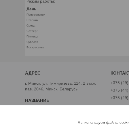
Режим работы:
День
Понедельник
Вторник
Среда
Четверг
Пятница
Суббота
Воскресенье
+375 (29)
г. Минск, ул. Тимирязева, 114, 2 этаж,
пав. 2046, Минск, Беларусь
+375 (44)
+375 (29)
Avtoinst.by
Александ
Мы используем файлы cookie