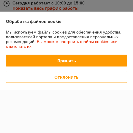
Сегодня работает с 10:00 до 15:00
Показать весь график работы
Обработка файлов cookie
Отзывы о магазине
Мы используем файлы cookies для обеспечения удобства
пользователей портала и предоставления персональных
501 отзыва за всё время
рекомендаций.
Вы можете настроить файлы cookies или
отключить их.
Иввнов
01.08.2026
Отлично
Принять
Игорь
23.06.2026
Отклонить
Очень плохо
Товара так и не дождался
Показать все отзывы
О нас