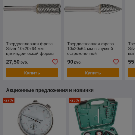
Твердосплавная фреза
Твердосплавная фреза
Тв
Silver 10x20x64 мм
10x20x64 мм выпуклой
Sil
цилиндрической формы
остроконечной
вып
(А-формы) по металлу,
конической формы (G-
кон
27,50
90
55
руб.
руб.
для прямошлифмашины
формы) по металлу
фо
Купить
Купить
Акционные предложения и новинки
-27%
-23%