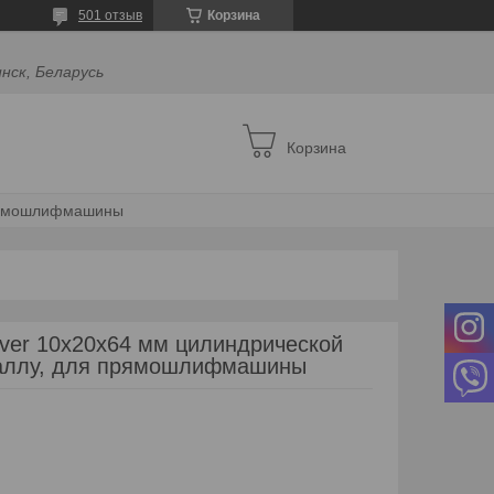
501 отзыв
Корзина
инск, Беларусь
Корзина
прямошлифмашины
lver 10x20x64 мм цилиндрической
аллу, для прямошлифмашины