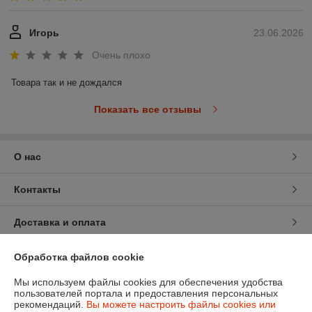
Игорь
23.06.2026
Очень плохо
Товара так и не дождался
Показать все отзывы
О нас
Контакты
Доставка и оплата
График работы
Обработка файлов cookie
Мы используем файлы cookies для обеспечения удобства
Полная версия сайта
пользователей портала и предоставления персональных
рекомендаций.
Вы можете настроить файлы cookies или