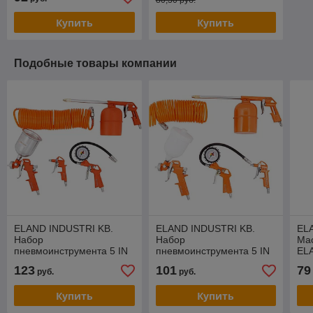
80,30 руб.
Купить
Купить
Подобные товары компании
ELAND INDUSTRI KB.
ELAND INDUSTRI KB.
EL
Набор
Набор
Мас
пневмоинструмента 5 IN
пневмоинструмента 5 IN
EL
1 PRO /ELAND/
1 /ELAND/
123
101
79
руб.
руб.
Купить
Купить