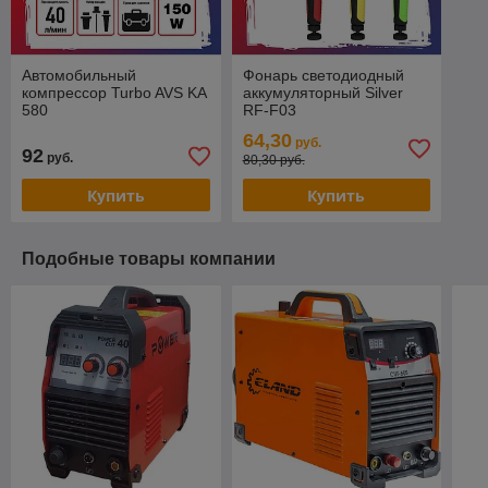
Автомобильный
Фонарь светодиодный
компрессор Turbo AVS KA
аккумуляторный Silver
580
RF-F03
64,30
руб.
92
руб.
80,30 руб.
Купить
Купить
Подобные товары компании