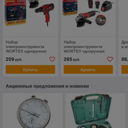
Набор
Набор
Др
электроинструмента
электроинструмента
в к
WORTEX одноручная
WORTEX одноручная
ушм + дрель-шуруповерт
ушм + аккум. дрель-
209
265
86
руб.
руб.
МЕГА АКЦИЯ в кор.
шуруповерт МЕГА АКЦИЯ
в кор.
Купить
Купить
Акционные предложения и новинки