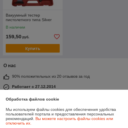
Вакуумный тестер
пистолетного типа Silver
В наличии
159,50
руб.
Купить
О нас
90% положительных из 20 отзывов за год
Работает с 27.12.2014
г. Минск
Обработка файлов cookie
г. Минск, ул. Тимирязева, 114, 2 этаж, пав. 2046, Минск,
Беларусь
Мы используем файлы cookies для обеспечения удобства
пользователей портала и предоставления персональных
Контакты
рекомендаций.
Вы можете настроить файлы cookies или
отключить их.
Сегодня работает с 09:00 до 16:00