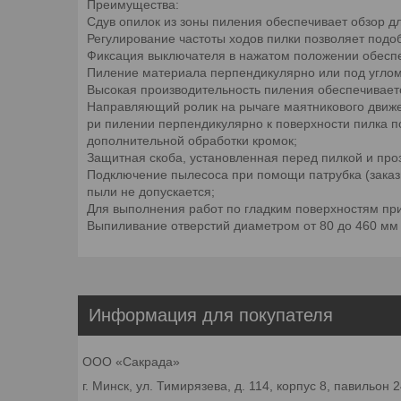
Преимущества:
Сдув опилок из зоны пиления обеспечивает обзор д
Регулирование частоты ходов пилки позволяет под
Фиксация выключателя в нажатом положении обесп
Пиление материала перпендикулярно или под углом к
Высокая производительность пиления обеспечивает
Направляющий ролик на рычаге маятникового движе
ри пилении перпендикулярно к поверхности пилка 
дополнительной обработки кромок;
Защитная скоба, установленная перед пилкой и про
Подключение пылесоса при помощи патрубка (заказы
пыли не допускается;
Для выполнения работ по гладким поверхностям пр
Выпиливание отверстий диаметром от 80 до 460 мм 
Информация для покупателя
ООО «Сакрада»
г. Минск, ул. Тимирязева, д. 114, корпус 8, павильон