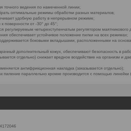
ля точного ведения по намеченной линии;
обрать оптимальные режимы обработки разных материалов;
ечивает удобную работу в непрерывном режиме;
 поверхности от -30° до 45°;
ся регулируемым четырехступенчатым регулятором маятникового 
ния обеспечивает устойчивое положение пилки на всех режимах;
поддерживается боковыми вкладышами, расположенными на основани
зрачный дополнительный кожух, обеспечивают безопасность в рабо
вается отдельно) снижает вредное воздействие на организм и дае
именяется антифрикционная накладка (заказывается отдельно);
и пиление параллельно кромке производится с помощью линейки (
 24172046