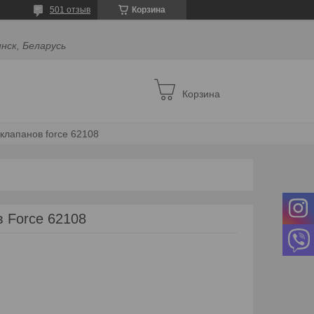
501 отзыв
Корзина
инск, Беларусь
Корзина
клапанов force 62108
 Force 62108