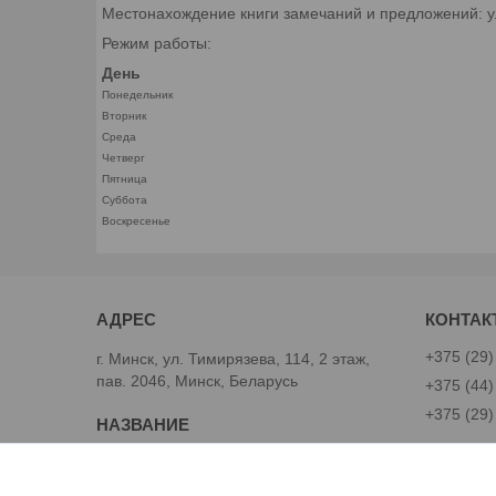
Местонахождение книги замечаний и предложений: ул.
Режим работы:
День
Понедельник
Вторник
Среда
Четверг
Пятница
Суббота
Воскресенье
+375 (29)
г. Минск, ул. Тимирязева, 114, 2 этаж,
пав. 2046, Минск, Беларусь
+375 (44)
+375 (29)
Avtoinst.by
Александ