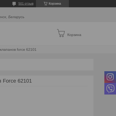
501 отзыв
Корзина
инск, Беларусь
Корзина
клапанов force 62101
 Force 62101