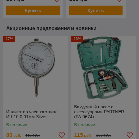
PARTNER (YQFC5010-06)
способность:8500 л/мин)
PARTNER
Купить
Купить
Акционные предложения и новинки
-27%
-23%
Вакуумный насос с
Индикатор часового типа
аксессуарами PARTNER
ИЧ-10 0.01мм Silver
(PA-0674)
В наличии
В наличии
80
115
110 руб.
150 руб.
руб.
руб.