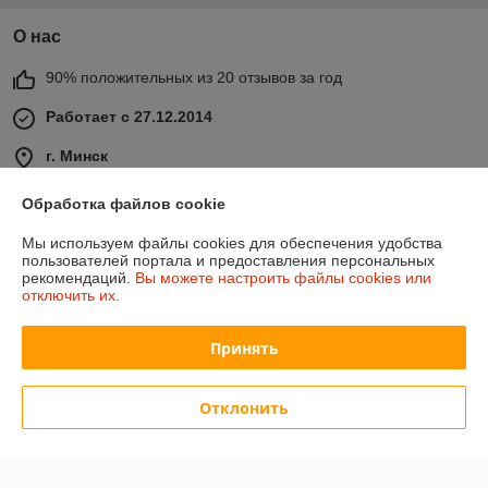
О нас
90% положительных из 20 отзывов за год
Работает с 27.12.2014
г. Минск
г. Минск, ул. Тимирязева, 114, 2 этаж, пав. 2046, Минск,
Беларусь
Обработка файлов cookie
Контакты
Мы используем файлы cookies для обеспечения удобства
пользователей портала и предоставления персональных
Сегодня работает с 09:00 до 16:00
рекомендаций.
Вы можете настроить файлы cookies или
Показать весь график работы
отключить их.
Принять
Отзывы о магазине
501 отзыва за всё время
Отклонить
Иввнов
01.08.2026
Отлично