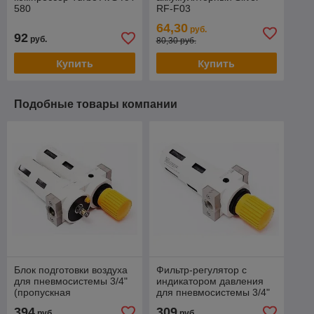
580
RF-F03
64,30
руб.
92
руб.
80,30 руб.
Купить
Купить
Подобные товары компании
Блок подготовки воздуха
Фильтр-регулятор с
для пневмосистемы 3/4"
индикатором давления
(пропускная
для пневмосистемы 3/4"
способность:8500 л/мин)
(пропускная
394
309
руб.
руб.