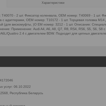
Характеристики
T40070 - 2 шт. Фиксатор коленвала, OEM номер: T40069 - 1 шт. Фи
 с адаптерами, OEM номер: T10172 - 1 шт. Торцевая головка M14
ый (для вискомуфты, )O EM номер: 3212 - 1 шт. Описание: Специа
ние: Применение: Audi A4, A6, A8, Q7, R8, RS4, RS6, S5, S6, S8 
 A6L/Quattro 2.4 с двигателем BDW. Подходит для цепных двигателе
 24172046
х услуг: 06.10.2022
42568, Республика Беларусь
тельный комитет