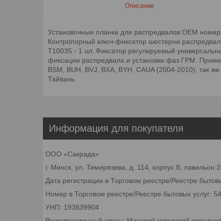
Описание
Установочные планки для распредвалов OEM номер: 
Контропорный ключ-фиксатор шестерни распредвала
T10035 - 1 шт. Фиксатор регулируемый универсальн
фиксации распредвала и установки фаз ГРМ. Примене
BSM, BUH, BVJ, BXA, BYH, CAUA (2004-2010), так же
Тайвань
Информация для покупателя
ООО «Сакрада»
г. Минск, ул. Тимирязева, д. 114, корпус 8, павильон
Дата регистрации в Торговом реестре/Реестре бытовы
Номер в Торговом реестре/Реестре бытовых услуг: 5
УНП: 193839904
Регистрационный орган: Минский городской исполни