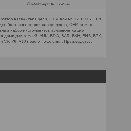
Информация для заказа
ксатор натяжителя цепи, OEM номер: T40071 - 1 шт.
 для болтов шестерни распредвала, OEM номер:
льный набор инструментов применяется для
с кодами двигателей: AUK, BDW, BAR, BKH, BNS, BPK,
й V6, V8, V10 нового поколения. Производство: