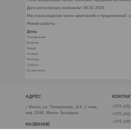
Дата регистрации компании: 06.02.2025
Местонахождение книги замечаний и предложений: ул.
Режим работы:
День
Понедельник
Вторник
Среда
Четверг
Пятница
Суббота
Воскресенье
+375 (29)
г. Минск, ул. Тимирязева, 114, 2 этаж,
пав. 2046, Минск, Беларусь
+375 (44)
+375 (29)