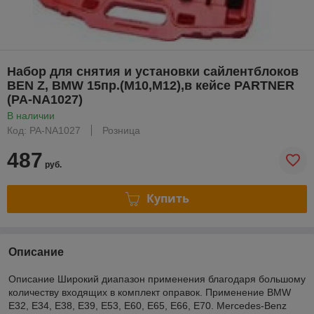
Набор для снятия и установки сайлентблоков
BEN Z, BMW 15пр.(М10,М12),в кейсе PARTNER
(PA-NA1027)
В наличии
Код: PA-NA1027
Розница
487
руб.
Купить
Описание
Описание Широкий диапазон применения благодаря большому
количеству входящих в комплект оправок. Применение BMW
E32, E34, E38, E39, E53, E60, E65, E66, E70. Mercedes-Benz