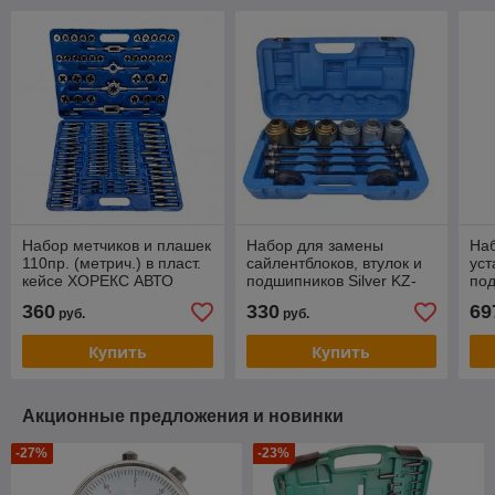
Набор метчиков и плашек
Набор для замены
Наб
110пр. (метрич.) в пласт.
сайлентблоков, втулок и
уст
кейсе ХОРЕКС АВТО
подшипников Silver KZ-
по
933T1 универсальный
сай
360
330
69
руб.
руб.
26пр. в кейсе
уни
М12
Купить
Купить
PA
Акционные предложения и новинки
-27%
-23%