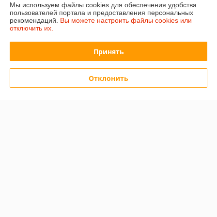
Мы используем файлы cookies для обеспечения удобства
В наличии
В наличии
пользователей портала и предоставления персональных
рекомендаций.
Вы можете настроить файлы cookies или
80
115
110 руб.
150 руб.
руб.
руб.
отключить их.
Купить
Купить
Принять
-19%
Отклонить
Вакуумный тестер
пистолетного типа Silver
В наличии
129,50
руб.
159,50 руб.