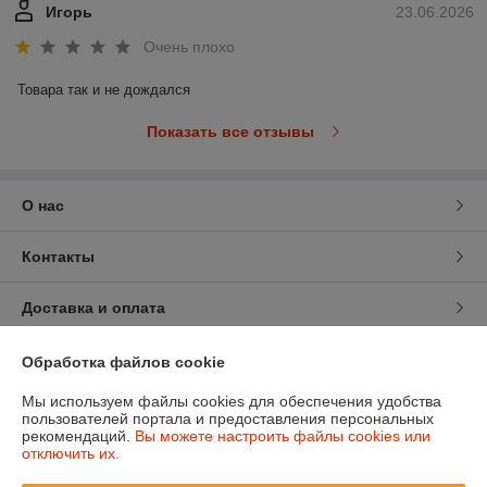
Игорь
23.06.2026
Очень плохо
Товара так и не дождался
Показать все отзывы
О нас
Контакты
Доставка и оплата
График работы
Обработка файлов cookie
Мы используем файлы cookies для обеспечения удобства
Полная версия сайта
пользователей портала и предоставления персональных
рекомендаций.
Вы можете настроить файлы cookies или
отключить их.
Политика обработки cookies