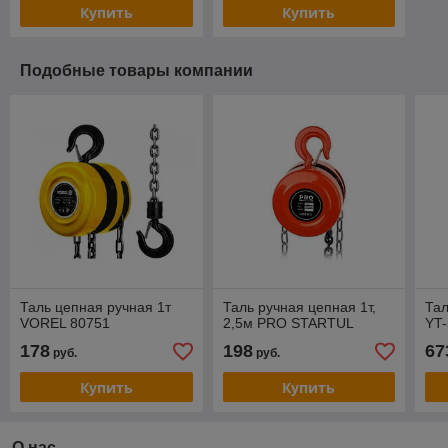
Купить
Купить
Подобные товары компании
Таль цепная ручная 1т
Таль ручная цепная 1т,
Тал
VOREL 80751
2,5м PRO STARTUL
YT
178
198
67
руб.
руб.
Купить
Купить
О нас