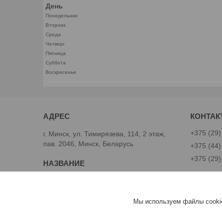
День
Понедельник
Вторник
Среда
Четверг
Пятница
Суббота
Воскресенье
+375 (29)
г. Минск, ул. Тимирязева, 114, 2 этаж,
пав. 2046, Минск, Беларусь
+375 (44)
+375 (29)
Avtoinst.by
Александ
Мы используем файлы cookie