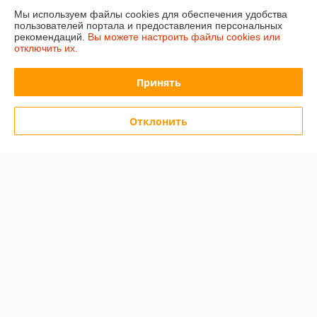
Мы используем файлы cookies для обеспечения удобства
В наличии
В наличии
пользователей портала и предоставления персональных
рекомендаций.
Вы можете настроить файлы cookies или
80
115
110 руб.
150 руб.
руб.
руб.
отключить их.
Купить
Купить
Принять
-19%
Отклонить
Вакуумный тестер
пистолетного типа Silver
В наличии
129,50
руб.