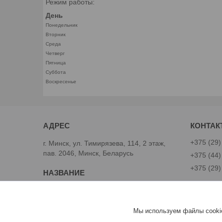
Режим работы:
День
Понедельник
Вторник
Среда
Четверг
Пятница
Суббота
Воскресенье
+375 (29)
г. Минск, ул. Тимирязева, 114, 2 этаж,
пав. 2046, Минск, Беларусь
+375 (44)
+375 (29)
Avtoinst.by
Александ
Мы используем файлы cookie