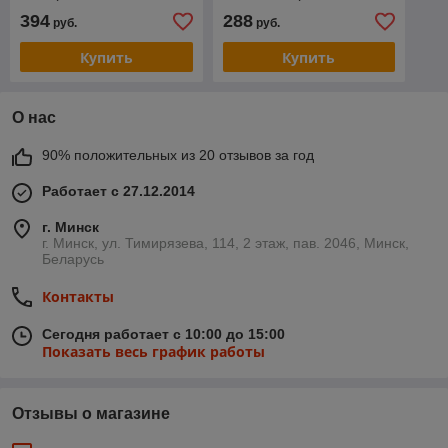
об/мин) FORSAGE (ST-
мин) FORSAGE (ST-4441)
394
288
руб.
руб.
7737)
Купить
Купить
О нас
90% положительных из 20 отзывов за год
Работает с 27.12.2014
г. Минск
г. Минск, ул. Тимирязева, 114, 2 этаж, пав. 2046, Минск,
Беларусь
Контакты
Сегодня работает с 10:00 до 15:00
Показать весь график работы
Отзывы о магазине