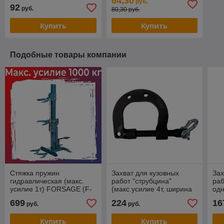
64,30
руб.
92
руб.
80,30 руб.
Купить
Купить
Подобные товары компании
Стяжка пружин
Захват для кузовных
Зах
гидравлическая (макс.
работ "струбцина"
ра
усилие 1т) FORSAGE (F-
(макс.усилие 4т, ширина
од
1500-5)
захвата 95мм) FORSAGE
уд
699
224
16
руб.
руб.
(F-62508A)
(F-
Купить
Купить