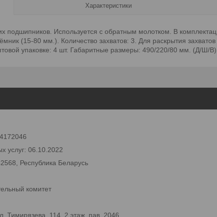
Характеристики
х подшипников. Используется с обратным молотком. В комплектац
мник (15-80 мм.). Количество захватов: 3. Для раскрытия захвато
товой упаковке: 4 шт. Габаритные размеры: 490/220/80 мм. (Д/Ш/В)
 24172046
х услуг: 06.10.2022
42568, Республика Беларусь
тельный комитет
 Тимирязева, 114, 2 этаж, пав. 2046