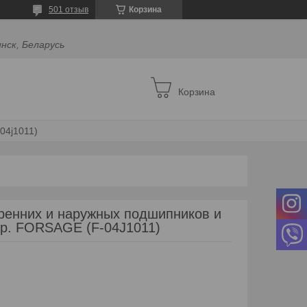
501 отзыв
Корзина
инск, Беларусь
Корзина
04j1011)
ренних и наружных подшипников и
7пр. FORSAGE (F-04J1011)