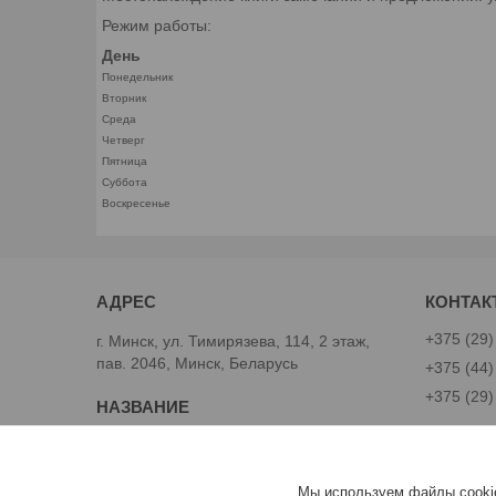
Режим работы:
День
Понедельник
Вторник
Среда
Четверг
Пятница
Суббота
Воскресенье
+375 (29)
г. Минск, ул. Тимирязева, 114, 2 этаж,
пав. 2046, Минск, Беларусь
+375 (44)
+375 (29)
Avtoinst.by
Александ
Мы используем файлы cookie