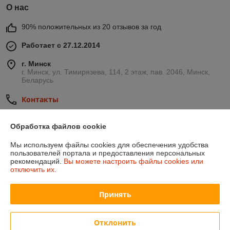
О нас
90% положительных из 20 отзывов за год
Работает с 27.12.2014
г. Минск
г. Минск, ул. Тимирязева, 114, 2 этаж, пав. 2046, Минск,
Беларусь
Контакты
Сегодня работает с 09:00 до 16:00
Обработка файлов cookie
Показать весь график работы
Мы используем файлы cookies для обеспечения удобства
пользователей портала и предоставления персональных
Отзывы о магазине
рекомендаций.
Вы можете настроить файлы cookies или
отключить их.
501 отзыва за всё время
Принять
Иввнов
01.08.2026
Отлично
Отклонить