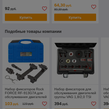
64,30
руб.
92
руб.
80,30 руб.
Купить
Купить
Подобные товары компании
Набор фиксаторов Rock
Набор фиксаторов для
На
FORCE RF-913G7A для
обслуживания двигателей
обс
обслуживания двигателей
группы VAG 1,8/2,0 TSI
VAG
VAG (2.4, 3.2 FSI) в кейсе
(VW, Audi) FORSAGE (F-
(17
103
394
39
123 руб.
руб.
руб.
04A2176D)
40