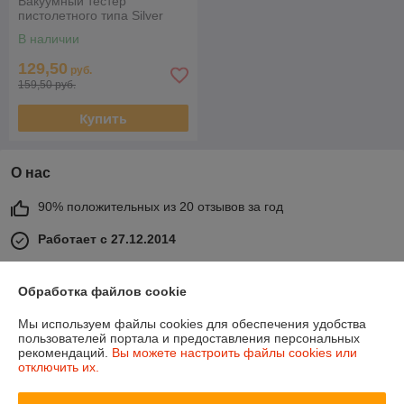
Вакуумный тестер
пистолетного типа Silver
В наличии
129,50
руб.
159,50 руб.
Купить
О нас
90% положительных из 20 отзывов за год
Работает с 27.12.2014
г. Минск
г. Минск, ул. Тимирязева, 114, 2 этаж, пав. 2046, Минск,
Обработка файлов cookie
Беларусь
Мы используем файлы cookies для обеспечения удобства
Контакты
пользователей портала и предоставления персональных
рекомендаций.
Вы можете настроить файлы cookies или
отключить их.
Сегодня работает с 09:00 до 16:00
Показать весь график работы