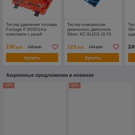
Тестер давления топлива
Тестер компрессии
Тес
Forsage F-919G1A в
дизельного двигателя
Sil
комплекте с резьб.
Silver, KZ-912G2 (0-70
ада
адаптерами
bar),19пр., в кейсе.
bar
переходниками 20пр.(0-
130
123
24
139 руб.
143 руб.
руб.
руб.
10Bar), в кейсе
Купить
Купить
Акционные предложения и новинки
-27%
-23%