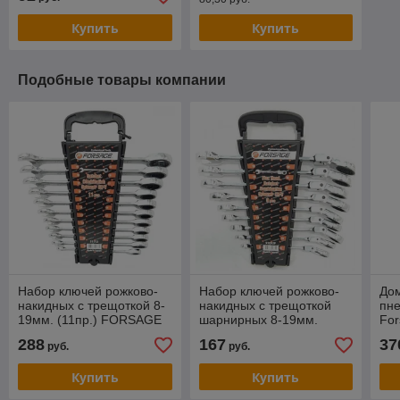
Купить
Купить
Подобные товары компании
Набор ключей рожково-
Набор ключей рожково-
Дом
накидных с трещоткой 8-
накидных с трещоткой
пне
19мм. (11пр.) FORSAGE
шарнирных 8-19мм.
For
(51112)
(11пр.) FORSAGE
min
288
167
37
руб.
руб.
(51112F)
500
уд
Купить
Купить